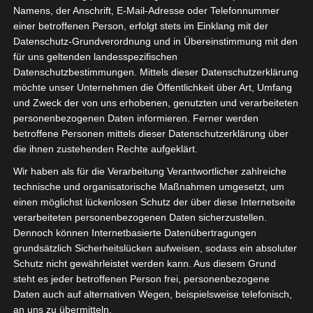
„Masterclass Schul-IT“ bieten wir Ihnen jetzt eine
Namens, der Anschrift, E-Mail-Adresse oder Telefonnummer
exklusive Online-Schulung für Admins der
einer betroffenen Person, erfolgt stets im Einklang mit der
städtischen und schulischen IT!
Datenschutz-Grundverordnung und in Übereinstimmung mit den
für uns geltenden landesspezifischen
Während des 4-stündigen Coachings präsentieren
Datenschutzbestimmungen. Mittels dieser Datenschutzerklärung
wir tiefgehende Einblicke in die OctoGate
möchte unser Unternehmen die Öffentlichkeit über Art, Umfang
Schulfirewall, geben praxisnahe Tipps und
und Zweck der von uns erhobenen, genutzten und verarbeiteten
schulen Sie für den optimalen Einsatz Ihrer
personenbezogenen Daten informieren. Ferner werden
betroffene Personen mittels dieser Datenschutzerklärung über
OctoGate an der Schule. Vertiefen Sie Ihre
die ihnen zustehenden Rechte aufgeklärt.
Fähigkeiten als Administrator der Schul-IT und
lassen sich von uns hilfreiche Fertigkeiten und
Wir haben als für die Verarbeitung Verantwortlicher zahlreiche
technische und organisatorische Maßnahmen umgesetzt, um
Werkzeuge an die Hand geben um Ihnen den
einen möglichst lückenlosen Schutz der über diese Internetseite
Alltag zu erleichtern. Erweitern Sie Ihr Know-how
verarbeiteten personenbezogenen Daten sicherzustellen.
und werden Sie zum Meister der
Dennoch können Internetbasierte Datenübertragungen
Netzwerkinfrastruktur.
grundsätzlich Sicherheitslücken aufweisen, sodass ein absoluter
Schutz nicht gewährleistet werden kann. Aus diesem Grund
Die Teilnahmegebühren belaufen sich auf 595,00
steht es jeder betroffenen Person frei, personenbezogene
€ pro Teilnehmer (inkl. MwSt.). Die Anmeldung ist
Daten auch auf alternativen Wegen, beispielsweise telefonisch,
verbindlich und Voraussetzung für die Teilnahme
an uns zu übermitteln.