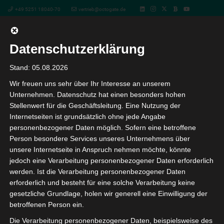
+49 5251 18040-70
vertrieb@octogate.de
Datenschutzerklärung
« Alle Veranstaltungen
Stand: 05.08.2026
Wir freuen uns sehr über Ihr Interesse an unserem
Masterclass Schul-IT – Das Webinar
Unternehmen. Datenschutz hat einen besonders hohen
für städtische und schulische IT-
Stellenwert für die Geschäftsleitung. Eine Nutzung der
Internetseiten ist grundsätzlich ohne jede Angabe
Admins
personenbezogener Daten möglich. Sofern eine betroffene
Person besondere Services unseres Unternehmens über
10. September 10:00
-
14:00
unsere Internetseite in Anspruch nehmen möchte, könnte
jedoch eine Verarbeitung personenbezogener Daten erforderlich
werden. Ist die Verarbeitung personenbezogener Daten
Die digitale Bildungstechnologie ist ein großes
erforderlich und besteht für eine solche Verarbeitung keine
und wichtiges Thema, welches auch
gesetzliche Grundlage, holen wir generell eine Einwilligung der
Administratoren oftmals vor neue
betroffenen Person ein.
Herausforderungen stellt. Mit unserer
Die Verarbeitung personenbezogener Daten, beispielsweise des