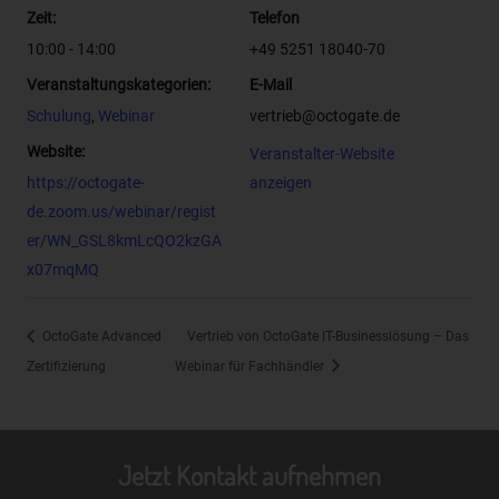
einer Kennung wie einem Namen, zu einer Kennnummer,
Zeit:
Telefon
zu Standortdaten, zu einer Online-Kennung oder zu
10:00 - 14:00
+49 5251 18040-70
einem oder mehreren besonderen Merkmalen, die
Veranstaltungskategorien:
E-Mail
Ausdruck der physischen, physiologischen, genetischen,
psychischen, wirtschaftlichen, kulturellen oder sozialen
Schulung
,
Webinar
vertrieb@octogate.de
Identität dieser natürlichen Person sind, identifiziert
Website:
Veranstalter-Website
werden kann.
https://octogate-
anzeigen
b) betroffene Person
de.zoom.us/webinar/regist
Betroffene Person ist jede identifizierte oder
er/WN_GSL8kmLcQO2kzGA
identifizierbare natürliche Person, deren
x07mqMQ
personenbezogene Daten von dem für die Verarbeitung
Verantwortlichen verarbeitet werden.
OctoGate Advanced
Vertrieb von OctoGate IT-Businesslösung – Das
c) Verarbeitung
Zertifizierung
Webinar für Fachhändler
Verarbeitung ist jeder mit oder ohne Hilfe automatisierter
Verfahren ausgeführte Vorgang oder jede solche
Vorgangsreihe im Zusammenhang mit
personenbezogenen Daten wie das Erheben, das
Jetzt Kontakt aufnehmen
Erfassen, die Organisation, das Ordnen, die Speicherung,