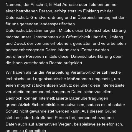
Administratoren oftmals vor neue
Namens, der Anschrift, E-Mail-Adresse oder Telefonnummer
Herausforderungen stellt. Mit unserer
einer betroffenen Person, erfolgt stets im Einklang mit der
Datenschutz-Grundverordnung und in Übereinstimmung mit den
„Masterclass Schul-IT“ bieten wir Ihnen jetzt eine
für uns geltenden landesspezifischen
exklusive Online-Schulung für Admins der
Datenschutzbestimmungen. Mittels dieser Datenschutzerklärung
städtischen und schulischen IT!
möchte unser Unternehmen die Öffentlichkeit über Art, Umfang
und Zweck der von uns erhobenen, genutzten und verarbeiteten
Während des 4-stündigen Coachings präsentieren
personenbezogenen Daten informieren. Ferner werden
wir tiefgehende Einblicke in die OctoGate
betroffene Personen mittels dieser Datenschutzerklärung über
Schulfirewall, geben praxisnahe Tipps und
die ihnen zustehenden Rechte aufgeklärt.
schulen Sie für den optimalen Einsatz Ihrer
Wir haben als für die Verarbeitung Verantwortlicher zahlreiche
OctoGate an der Schule. Vertiefen Sie Ihre
technische und organisatorische Maßnahmen umgesetzt, um
Fähigkeiten als Administrator der Schul-IT und
einen möglichst lückenlosen Schutz der über diese Internetseite
lassen sich von uns hilfreiche Fertigkeiten und
verarbeiteten personenbezogenen Daten sicherzustellen.
Werkzeuge an die Hand geben um Ihnen den
Dennoch können Internetbasierte Datenübertragungen
Alltag zu erleichtern. Erweitern Sie Ihr Know-how
grundsätzlich Sicherheitslücken aufweisen, sodass ein absoluter
Schutz nicht gewährleistet werden kann. Aus diesem Grund
und werden Sie zum Meister der
steht es jeder betroffenen Person frei, personenbezogene
Netzwerkinfrastruktur.
Daten auch auf alternativen Wegen, beispielsweise telefonisch,
an uns zu übermitteln.
Die Teilnahmegebühren belaufen sich auf 595,00