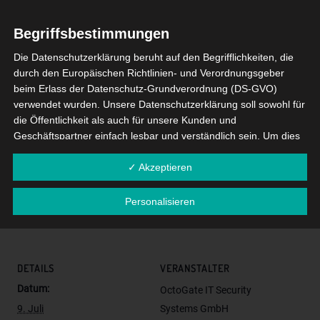
€ pro Teilnehmer (inkl. MwSt.). Die Anmeldung ist
Begriffsbestimmungen
verbindlich und Voraussetzung für die Teilnahme
an der Schulung.
Die Datenschutzerklärung beruht auf den Begrifflichkeiten, die
durch den Europäischen Richtlinien- und Verordnungsgeber
Hier geht es zur
Anmeldung
.
beim Erlass der Datenschutz-Grundverordnung (DS-GVO)
verwendet wurden. Unsere Datenschutzerklärung soll sowohl für
Den Link zur Online-Schulung erhalten Sie mit
die Öffentlichkeit als auch für unsere Kunden und
Ihrer Anmeldebestätigung.
Geschäftspartner einfach lesbar und verständlich sein. Um dies
zu gewährleisten, möchten wir vorab die verwendeten
✓ Akzeptieren
Begrifflichkeiten erläutern.
Wir verwenden in dieser Datenschutzerklärung unter anderem
Personalisieren
die folgenden Begriffe:
Zum Kalender hinzufügen
a) personenbezogene Daten
Personenbezogene Daten sind alle Informationen, die
DETAILS
VERANSTALTER
sich auf eine identifizierte oder identifizierbare natürliche
Person (im Folgenden "betroffene Person") beziehen. Als
Datum:
OctoGate IT Security
identifizierbar wird eine natürliche Person angesehen, die
9. Juli
Systems GmbH
direkt oder indirekt, insbesondere mittels Zuordnung zu