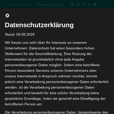
+49 5251 18040-70
vertrieb@octogate.de
Datenschutzerklärung
« Alle Veranstaltungen
Stand: 09.08.2026
Wir freuen uns sehr über Ihr Interesse an unserem
Diese Veranstaltung hat bereits stattgefunden.
Unternehmen. Datenschutz hat einen besonders hohen
Stellenwert für die Geschäftsleitung. Eine Nutzung der
Masterclass Schul-IT – Das Webinar
Internetseiten ist grundsätzlich ohne jede Angabe
personenbezogener Daten möglich. Sofern eine betroffene
für städtische und schulische IT-
Person besondere Services unseres Unternehmens über
Admins
unsere Internetseite in Anspruch nehmen möchte, könnte
jedoch eine Verarbeitung personenbezogener Daten erforderlich
9. Juli 10:00
-
14:00
werden. Ist die Verarbeitung personenbezogener Daten
erforderlich und besteht für eine solche Verarbeitung keine
gesetzliche Grundlage, holen wir generell eine Einwilligung der
betroffenen Person ein.
Die digitale Bildungstechnologie ist ein großes
und wichtiges Thema, welches auch
Die Verarbeitung personenbezogener Daten, beispielsweise des