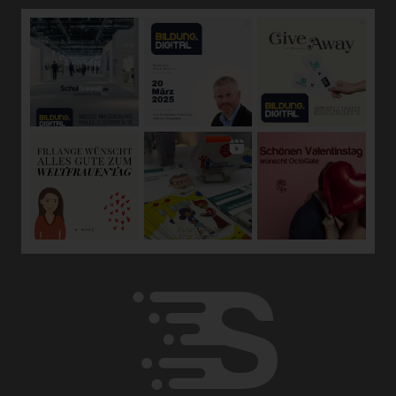
oder vorherzusagen.
f) Pseudonymisierung
Pseudonymisierung ist die Verarbeitung
personenbezogener Daten in einer Weise, auf welche die
personenbezogenen Daten ohne Hinzuziehung
zusätzlicher Informationen nicht mehr einer spezifischen
betroffenen Person zugeordnet werden können, sofern
diese zusätzlichen Informationen gesondert aufbewahrt
werden und technischen und organisatorischen
Maßnahmen unterliegen, die gewährleisten, dass die
personenbezogenen Daten nicht einer identifizierten oder
identifizierbaren natürlichen Person zugewiesen werden.
g) Verantwortlicher oder für die
Verarbeitung Verantwortlicher
Verantwortlicher oder für die Verarbeitung
Verantwortlicher ist die natürliche oder juristische Person,
Behörde, Einrichtung oder andere Stelle, die allein oder
gemeinsam mit anderen über die Zwecke und Mittel der