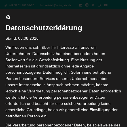
+49 5251 18040-70
vertrieb@octogate.de
Datenschutzerklärung
Hardwarebeschaffung und -
Stand: 08.08.2026
Wir freuen uns sehr über Ihr Interesse an unserem
optimierung bei der
Unternehmen. Datenschutz hat einen besonders hohen
Stellenwert für die Geschäftsleitung. Eine Nutzung der
Digitalisierung von
Internetseiten ist grundsätzlich ohne jede Angabe
personenbezogener Daten möglich. Sofern eine betroffene
Schulinfrastuktur sowie
Person besondere Services unseres Unternehmens über
unsere Internetseite in Anspruch nehmen möchte, könnte
Fragen zum
jedoch eine Verarbeitung personenbezogener Daten erforderlich
werden. Ist die Verarbeitung personenbezogener Daten
erforderlich und besteht für eine solche Verarbeitung keine
Ausschreibungsrecht – Das
gesetzliche Grundlage, holen wir generell eine Einwilligung der
betroffenen Person ein.
Webinar für
Die Verarbeitung personenbezogener Daten, beispielsweise des