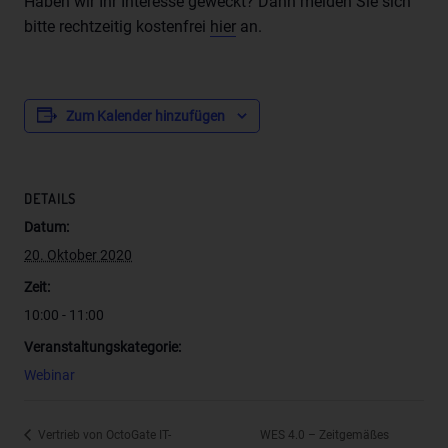
Haben wir Ihr Interesse geweckt? Dann melden Sie sich
einer Kennung wie einem Namen, zu einer Kennnummer,
bitte rechtzeitig kostenfrei
hier
an.
zu Standortdaten, zu einer Online-Kennung oder zu
einem oder mehreren besonderen Merkmalen, die
Ausdruck der physischen, physiologischen, genetischen,
psychischen, wirtschaftlichen, kulturellen oder sozialen
Zum Kalender hinzufügen
Identität dieser natürlichen Person sind, identifiziert
werden kann.
b) betroffene Person
DETAILS
Betroffene Person ist jede identifizierte oder
Datum:
identifizierbare natürliche Person, deren
20. Oktober 2020
personenbezogene Daten von dem für die Verarbeitung
Verantwortlichen verarbeitet werden.
Zeit:
c) Verarbeitung
10:00 - 11:00
Verarbeitung ist jeder mit oder ohne Hilfe automatisierter
Veranstaltungskategorie:
Verfahren ausgeführte Vorgang oder jede solche
Webinar
Vorgangsreihe im Zusammenhang mit
personenbezogenen Daten wie das Erheben, das
Erfassen, die Organisation, das Ordnen, die Speicherung,
Vertrieb von OctoGate IT-
WES 4.0 – Zeitgemäßes