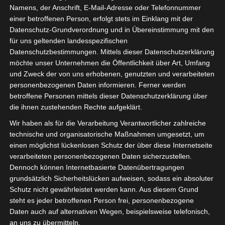
Namens, der Anschrift, E-Mail-Adresse oder Telefonnummer
Entscheidungsträger und
einer betroffenen Person, erfolgt stets im Einklang mit der
Datenschutz-Grundverordnung und in Übereinstimmung mit den
Organisatoren
für uns geltenden landesspezifischen
Datenschutzbestimmungen. Mittels dieser Datenschutzerklärung
möchte unser Unternehmen die Öffentlichkeit über Art, Umfang
« Alle Veranstaltungen
und Zweck der von uns erhobenen, genutzten und verarbeiteten
personenbezogenen Daten informieren. Ferner werden
betroffene Personen mittels dieser Datenschutzerklärung über
Diese Veranstaltung hat bereits stattgefunden.
die ihnen zustehenden Rechte aufgeklärt.
Wir haben als für die Verarbeitung Verantwortlicher zahlreiche
Hardwarebeschaffung und -
technische und organisatorische Maßnahmen umgesetzt, um
einen möglichst lückenlosen Schutz der über diese Internetseite
optimierung bei der Digitalisierung von
verarbeiteten personenbezogenen Daten sicherzustellen.
Schulinfrastuktur sowie Fragen zum
Dennoch können Internetbasierte Datenübertragungen
grundsätzlich Sicherheitslücken aufweisen, sodass ein absoluter
Ausschreibungsrecht – Das Webinar
Schutz nicht gewährleistet werden kann. Aus diesem Grund
für Entscheidungsträger und
steht es jeder betroffenen Person frei, personenbezogene
Daten auch auf alternativen Wegen, beispielsweise telefonisch,
Organisatoren
an uns zu übermitteln.