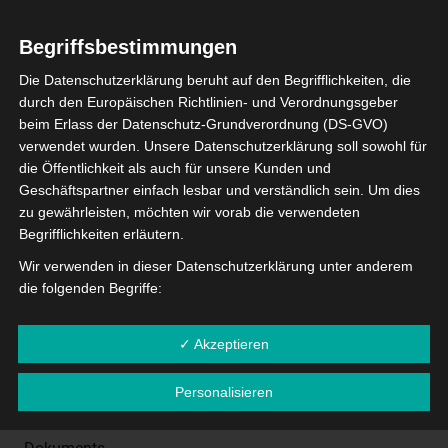
seinem Vortrag klärt er kurz, bündig und humorvoll auf
über:
Begriffsbestimmungen
– die Grundlagen des Vergaberechts und
Die Datenschutzerklärung beruht auf den Begrifflichkeiten, die
Vergaberichtlinien,
durch den Europäischen Richtlinien- und Verordnungsgeber
– Vorbereitung von Vergabeverfahren i.V.m
beim Erlass der Datenschutz-Grundverordnung (DS-GVO)
Haushaltsplanung/Förderprogrammen,
verwendet wurden. Unsere Datenschutzerklärung soll sowohl für
– Unterschiede zwischen nat. und eu-weiten
die Öffentlichkeit als auch für unsere Kunden und
Ausschreibungen und er geht auf Fallstricke ein.
Geschäftspartner einfach lesbar und verständlich sein. Um dies
zu gewährleisten, möchten wir vorab die verwendeten
Wenn auch Sie Unterstützung bei der Bewältigung des
Begrifflichkeiten erläutern.
Verwaltungsaufwands und der Einhaltung gesetzlicher
Wir verwenden in dieser Datenschutzerklärung unter anderem
Vorgaben benötigen, laden wir Sie herzlich zur
die folgenden Begriffe:
kostenfreien Teilnahme ein. Die Dauer des Vortrags
a) personenbezogene Daten
beträgt etwa eine halbe Stunde. Im Anschluss daran
✓ Akzeptieren
haben Sie ausreichend Zeit, um Fragen zu stellen und an
Personenbezogene Daten sind alle Informationen, die
Diskussionen teilzunehmen. Nach Abschluss der
sich auf eine identifizierte oder identifizierbare natürliche
Personalisieren
Veranstaltung erhalten Sie einen persönlichen
Person (im Folgenden "betroffene Person") beziehen. Als
identifizierbar wird eine natürliche Person angesehen, die
Teilnahmenachweis in Form eines druckbaren PDF-
direkt oder indirekt, insbesondere mittels Zuordnung zu