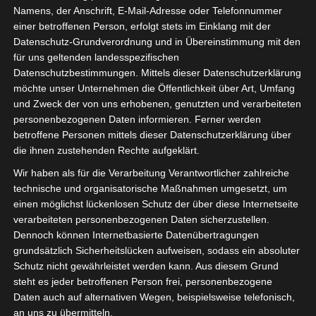
Namens, der Anschrift, E-Mail-Adresse oder Telefonnummer
SYSTEMS und Geschäftsführer der S2 Origin GmbH.
einer betroffenen Person, erfolgt stets im Einklang mit der
Datenschutz-Grundverordnung und in Übereinstimmung mit den
Das Thema Ausschreibungsrecht ist bekanntlich
für uns geltenden landesspezifischen
komplex und es verlangt von jedem Mitarbeiter, der direkt
Datenschutzbestimmungen. Mittels dieser Datenschutzerklärung
oder indirekt an der Vorbereitung oder Durchführung von
möchte unser Unternehmen die Öffentlichkeit über Art, Umfang
Ausschreibungen beteiligt ist, Grundkenntnisse des
und Zweck der von uns erhobenen, genutzten und verarbeiteten
Vergaberechts. Es umfasst u.a. Bereiche wie
personenbezogenen Daten informieren. Ferner werden
Bedarfsermittlung, Medienentwicklungspläne und
betroffene Personen mittels dieser Datenschutzerklärung über
Haushaltsplanung.
die ihnen zustehenden Rechte aufgeklärt.
All diese Aspekte sind mit bürokratischen Prozessen
Wir haben als für die Verarbeitung Verantwortlicher zahlreiche
verbunden, die in zahlreichen Vorschriften und
technische und organisatorische Maßnahmen umgesetzt, um
Richtlinien verbindlich festgelegt sind. Aus diesem Grund
einen möglichst lückenlosen Schutz der über diese Internetseite
verarbeiteten personenbezogenen Daten sicherzustellen.
haben wir einen Experten auf dem Gebiet für unsere
Dennoch können Internetbasierte Datenübertragungen
Webinar-Reihe “Hardwarebeschaffung und
grundsätzlich Sicherheitslücken aufweisen, sodass ein absoluter
Ausschreibungen” eingeladen.
Schutz nicht gewährleistet werden kann. Aus diesem Grund
steht es jeder betroffenen Person frei, personenbezogene
Herr Siebert-Wieck steuert seit nunmehr 19 Jahren
Daten auch auf alternativen Wegen, beispielsweise telefonisch,
Auftraggeber sicher durch die Vergabegewässer. In
an uns zu übermitteln.