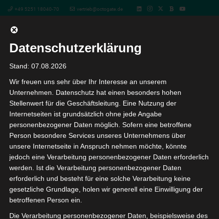
+49 5251 18040-70
vertrieb@octogate.de
Datenschutzerklärung
« Alle Veranstaltungen
Stand: 07.08.2026
Wir freuen uns sehr über Ihr Interesse an unserem
Diese Veranstaltung hat bereits stattgefunden.
Unternehmen. Datenschutz hat einen besonders hohen
Stellenwert für die Geschäftsleitung. Eine Nutzung der
Hardwarebeschaffung und
Internetseiten ist grundsätzlich ohne jede Angabe
personenbezogener Daten möglich. Sofern eine betroffene
Ausschreibungsrecht – Das Webinar
Person besondere Services unseres Unternehmens über
für schulische Entscheidungsträger
unsere Internetseite in Anspruch nehmen möchte, könnte
jedoch eine Verarbeitung personenbezogener Daten erforderlich
und Organisatoren
werden. Ist die Verarbeitung personenbezogener Daten
erforderlich und besteht für eine solche Verarbeitung keine
23. Juli 2025 10:00
-
11:00
gesetzliche Grundlage, holen wir generell eine Einwilligung der
betroffenen Person ein.
Präsentiert vom Ausschreibungsexperten Dipl.-Ing. Univ.
Die Verarbeitung personenbezogener Daten, beispielsweise des
Eberhard Siebert-Wieck, Geschäftsleiter der S2 Consult