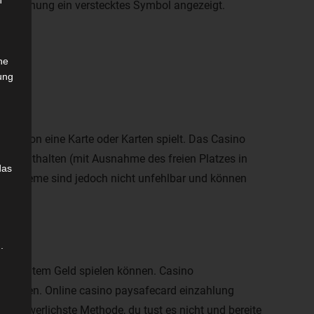
n
er Drehung ein verstecktes Symbol angezeigt.
che
ung
 Person eine Karte oder Karten spielt. Das Casino
len enthalten (mit Ausnahme des freien Platzes in
das
tte-Systeme sind jedoch nicht unfehlbar und können
.
 mit echtem Geld spielen können. Casino
auslösen. Online casino paysafecard einzahlung
 beschwerlichste Methode, du tust es nicht und bereite