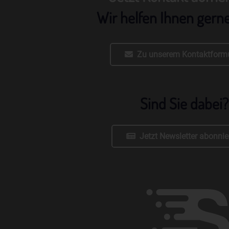
Wir helfen Ihnen gern
Zu unserem Kontaktformu
Sind Sie dabei?
Jetzt Newsletter abonnie