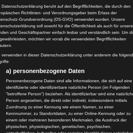
 Datenschutzerklärung beruht auf den Begrifflichkeiten, die durch den
ropäischen Richtlinien- und Verordnungsgeber beim Erlass der
ategien: so erhöht man di
tenschutz-Grundverordnung (DS-GVO) verwendet wurden. Unsere
enschutzerklärung soll sowohl für die Öffentlichkeit als auch für unser
nden und Geschäftspartner einfach lesbar und verständlich sein. Um d
gewährleisten, möchten wir vorab die verwendeten Begrifflichkeiten
in der Branche mit einem guten Ruf auf dem Markt entwickelt, s
äutern.
ulette-Optionen für das Jahr 2023, die es sich leisten können.
D
r verwenden in dieser Datenschutzerklärung unter anderem die folgen
d vorbehalten ist.
riffe:
a) personenbezogene Daten
Personenbezogene Daten sind alle Informationen, die sich auf eine
identifizierte oder identifizierbare natürliche Person (im Folgenden
"betroffene Person") beziehen. Als identifizierbar wird eine natürlich
Person angesehen, die direkt oder indirekt, insbesondere mittels
Zuordnung zu einer Kennung wie einem Namen, zu einer
Kennnummer, zu Standortdaten, zu einer Online-Kennung oder zu
einem oder mehreren besonderen Merkmalen, die Ausdruck der
physischen, physiologischen, genetischen, psychischen,