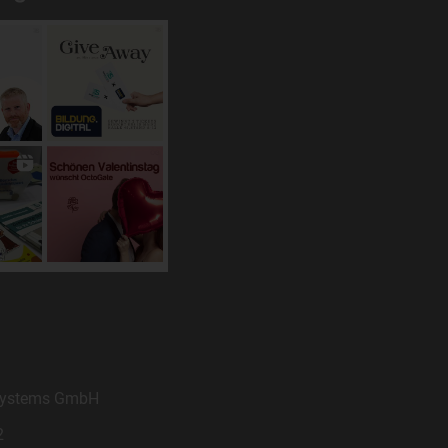
g
e
.
cht
 Systems GmbH
2