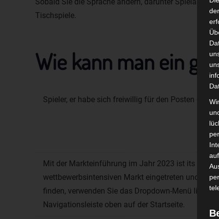
Di
Sobald Sie die Sprache ändern, darunter Spielautoma
der
Tischspiele.
erf
Üb
Da
Wie kann man ein gute
un
un
inf
Da
Spieler, er habe sich freiwillig für den Posten gemel
Wir
un
lüc
pe
Int
auf
Mit der Markteinführung im Jahr 2023 ist its in ein
Aus
wettbewerbsintensiven Markt eingetreten und mus
pe
tel
finden, verwenden Sie das Dropdown-Menü links od
Navigationsleiste oben auf der Startseite.
B