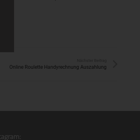
zu
n,
Nächster Beitrag
Online Roulette Handyrechnung Auszahlung
in
hen
stagram: