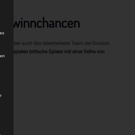
e gewinnchancen
e
ies
ind aber auch das talentierteste Team der Division.
erzeit spielen britische Spieler mit einer Reihe von
den
e