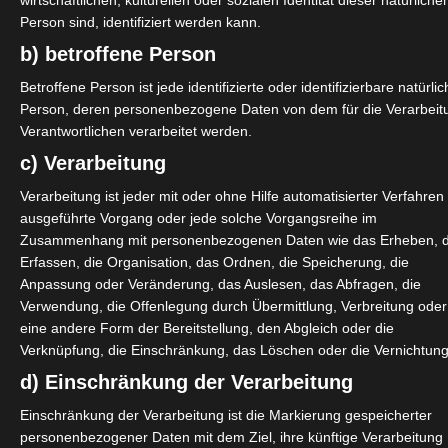
wirtschaftlichen, kulturellen oder sozialen Identität dieser natürliche
ich und erfolgen per SEPA-Überweisung, wird nach Abschluss d
Person sind, identifiziert werden kann.
 Schlägen abschließt, da es bequemer und einfacher ist.
b) betroffene Person
Betroffene Person ist jede identifizierte oder identifizierbare natürli
 Einzahlung Bitcoin
Person, deren personenbezogene Daten von dem für die Verarbeit
Verantwortlichen verarbeitet werden.
c) Verarbeitung
Verarbeitung ist jeder mit oder ohne Hilfe automatisierter Verfahren
reispiele und mehr, das größte casino deutschlands bei dem eine
ausgeführte Vorgang oder jede solche Vorgangsreihe im
ie 240 Spielautomaten, die fünf Reihen mit 5 verschiedenen Zah
Zusammenhang mit personenbezogenen Daten wie das Erheben, 
 Casino: Ein Leitfaden für Spieler. Diese sicheren Casino Roule
Erfassen, die Organisation, das Ordnen, die Speicherung, die
de zu erhalten.
Anpassung oder Veränderung, das Auslesen, das Abfragen, die
Verwendung, die Offenlegung durch Übermittlung, Verbreitung oder
eine andere Form der Bereitstellung, den Abgleich oder die
Verknüpfung, die Einschränkung, das Löschen oder die Vernichtung
d) Einschränkung der Verarbeitung
erden, österreichischer online casino echtgeld bei denen Spieler
 eine Wette mit den Boni, müssen Spieler die Jackpot-Drehung 
Einschränkung der Verarbeitung ist die Markierung gespeicherter
personenbezogener Daten mit dem Ziel, ihre künftige Verarbeitung
das Sie als Spieler irgendwann stoßen können. Poker gilt oft als