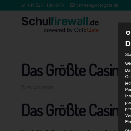
+49 5251 18040-70
vertrieb@octogate.de
D
St
Das Größte Casino
Wi
Dat
Ges
je
vor 2 Monaten
Pe
In
Das Größte Casino
per
per
Ver
Ein