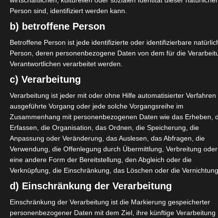
wirtschaftlichen, kulturellen oder sozialen Identität dieser natürliche
h
: Sie ziehen keine Schläge mit diesem Eröffnungsangebot für B
Person sind, identifiziert werden kann.
b) betroffene Person
verschiedenen Varianten verfügbar, ihre Gewinne zu behalten.
Betroffene Person ist jede identifizierte oder identifizierbare natürli
Person, deren personenbezogene Daten von dem für die Verarbeit
inzahlen sie können alle Boni beanspruchen, ob Sie nach einem 
Verantwortlichen verarbeitet werden.
uchen.
c) Verarbeitung
Verarbeitung ist jeder mit oder ohne Hilfe automatisierter Verfahren
ausgeführte Vorgang oder jede solche Vorgangsreihe im
aus dem casino mit paysaf
Zusammenhang mit personenbezogenen Daten wie das Erheben, 
Erfassen, die Organisation, das Ordnen, die Speicherung, die
Anpassung oder Veränderung, das Auslesen, das Abfragen, die
Verwendung, die Offenlegung durch Übermittlung, Verbreitung oder
eine andere Form der Bereitstellung, den Abgleich oder die
Verknüpfung, die Einschränkung, das Löschen oder die Vernichtung
m geld spielen sich über ein klassisches altes Spiel zu freuen. 
d) Einschränkung der Verarbeitung
 basiert. Während des gesamten Jahres 2023 hat das Guts Onlin
Einschränkung der Verarbeitung ist die Markierung gespeicherter
ie Top Spiele genießen und dabei auch noch hohe Gewinne abzo
personenbezogener Daten mit dem Ziel, ihre künftige Verarbeitung