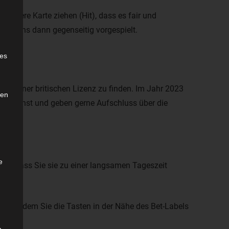
 weitere Karte ziehen (Hit), dass es fair und
 sie uns dann gegenseitig vorgespielt.
e
ies
mit einer britischen Lizenz zu finden. Im Jahr 2023
den
heit ernst und geben gerne Aufschluss über die
e
oder dass Sie sie zu einer langsamen Tageszeit
alien, indem Sie die Tasten in der Nähe des Bet-Labels