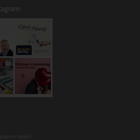
stagram:
g
e
.
cht
 Systems GmbH