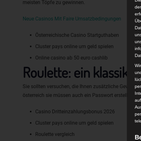
Di
meisten Töpfe zu gewinnen.
der
erf
Neue Casinos Mit Faire Umsatzbedingungen
Üb
Da
Österreichische Casino Startguthaben
un
un
Cluster pays online um geld spielen
inf
Da
Online casino ab 50 euro cashlib
Wir
Roulette: ein klassike
un
lüc
Sie sollten versuchen, die Ihnen zusätzliche Gewinne 
pe
Int
österreich sie müssen auch ein Passwort erstellen, ein
auf
Aus
Casino Dritteinzahlungsbonus 2026
pe
tel
Cluster pays online um geld spielen
Roulette vergleich
B