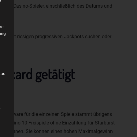
n
itcoin-Casino-Spieler, einschließlich des Datums und
che
ung
Slot mit riesigen progressiven Jackpots suchen oder
ecard getätigt
das
.
Die Software für die einzelnen Spiele stammt übrigens
e Casino 10 Freispiele ohne Einzahlung für Starburst
cken können. Sie können einen hohen Maximalgewinn