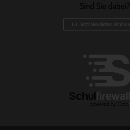
Sind Sie dabei?
Jetzt Newsletter abonnie