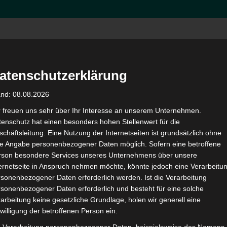
Hom
atenschutzerklärung
and: 08.08.2026
ung Umgehen
r freuen uns sehr über Ihr Interesse an unserem Unternehmen.
enschutz hat einen besonders hohen Stellenwert für die
chäftsleitung. Eine Nutzung der Internetseiten ist grundsätzlich ohne
de Angabe personenbezogener Daten möglich. Sofern eine betroffene
rson besondere Services unseres Unternehmens über unsere
ternetseite in Anspruch nehmen möchte, könnte jedoch eine Verarbeitu
ung Umgehen
sonenbezogener Daten erforderlich werden. Ist die Verarbeitung
sonenbezogener Daten erforderlich und besteht für eine solche
arbeitung keine gesetzliche Grundlage, holen wir generell eine
willigung der betroffenen Person ein.