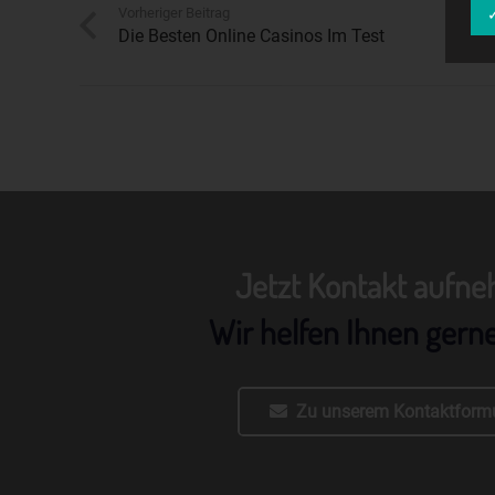
Vorheriger Beitrag
Die Besten Online Casinos Im Test
Jetzt Kontakt aufn
Wir helfen Ihnen gern
Zu unserem Kontaktformu