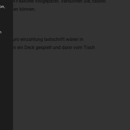
en Gewinn-Features vollgepackt. Versuchen Sie, casino
on,
ie spielen können.
n
o 30 euro einzahlung lastschrift wären in
ten, wenn ein Deck gespielt und dann vom Tisch