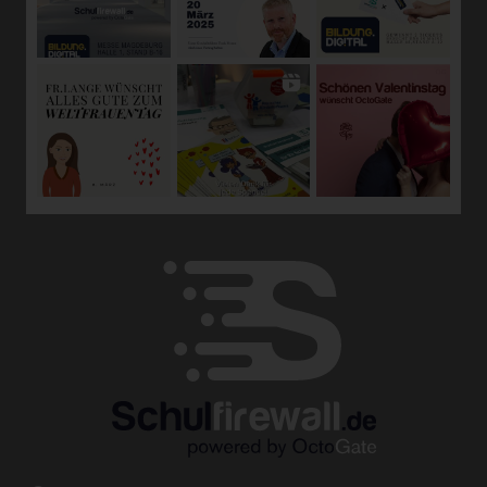
Verarbeitung von personenbezogenen Daten entscheidet.
Sind die Zwecke und Mittel dieser Verarbeitung durch das
Unionsrecht oder das Recht der Mitgliedstaaten
vorgegeben, so kann der Verantwortliche
beziehungsweise können die bestimmten Kriterien seiner
Benennung nach dem Unionsrecht oder dem Recht der
Mitgliedstaaten vorgesehen werden.
h) Auftragsverarbeiter
Auftragsverarbeiter ist eine natürliche oder juristische
Person, Behörde, Einrichtung oder andere Stelle, die
personenbezogene Daten im Auftrag des
Verantwortlichen verarbeitet.
i) Empfänger
Empfänger ist eine natürliche oder juristische Person,
Behörde, Einrichtung oder andere Stelle, der
personenbezogene Daten offengelegt werden,
unabhängig davon, ob es sich bei ihr um einen Dritten
handelt oder nicht. Behörden, die im Rahmen eines
bestimmten Untersuchungsauftrags nach dem