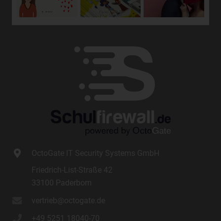
Verarbeitung von personenbezogenen Daten entscheidet.
Sind die Zwecke und Mittel dieser Verarbeitung durch das
Unionsrecht oder das Recht der Mitgliedstaaten
vorgegeben, so kann der Verantwortliche
beziehungsweise können die bestimmten Kriterien seiner
Benennung nach dem Unionsrecht oder dem Recht der
Mitgliedstaaten vorgesehen werden.
h) Auftragsverarbeiter
Auftragsverarbeiter ist eine natürliche oder juristische
Person, Behörde, Einrichtung oder andere Stelle, die
personenbezogene Daten im Auftrag des
Verantwortlichen verarbeitet.
i) Empfänger
OctoGate IT Security Systems GmbH
Empfänger ist eine natürliche oder juristische Person,
Friedrich-List-Straße 42
Behörde, Einrichtung oder andere Stelle, der
33100 Paderborn
personenbezogene Daten offengelegt werden,
unabhängig davon, ob es sich bei ihr um einen Dritten
vertrieb@octogate.de
handelt oder nicht. Behörden, die im Rahmen eines
+49 5251 18040-70
bestimmten Untersuchungsauftrags nach dem