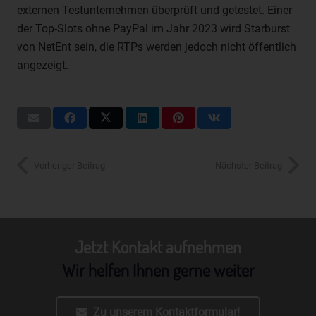
die Anpassung oder Veränderung, das Auslesen, das
externen Testunternehmen überprüft und getestet. Einer
Abfragen, die Verwendung, die Offenlegung durch
der Top-Slots ohne PayPal im Jahr 2023 wird Starburst
Übermittlung, Verbreitung oder eine andere Form der
von NetEnt sein, die RTPs werden jedoch nicht öffentlich
Bereitstellung, den Abgleich oder die Verknüpfung, die
angezeigt.
Einschränkung, das Löschen oder die Vernichtung.
d) Einschränkung der Verarbeitung
Einschränkung der Verarbeitung ist die Markierung
gespeicherter personenbezogener Daten mit dem Ziel,
ihre künftige Verarbeitung einzuschränken.
e) Profiling
Vorheriger Beitrag
Nächster Beitrag
Profiling ist jede Art der automatisierten Verarbeitung
personenbezogener Daten, die darin besteht, dass diese
personenbezogenen Daten verwendet werden, um
bestimmte persönliche Aspekte, die sich auf eine
Jetzt Kontakt aufnehmen
natürliche Person beziehen, zu bewerten, insbesondere,
Wir helfen Ihnen gerne weiter
um Aspekte bezüglich Arbeitsleistung, wirtschaftlicher
Lage, Gesundheit, persönlicher Vorlieben, Interessen,
Zuverlässigkeit, Verhalten, Aufenthaltsort oder
Zu unserem Kontaktformular!
Ortswechsel dieser natürlichen Person zu analysieren