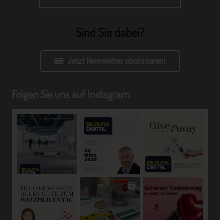
oder vorherzusagen.
f) Pseudonymisierung
Sind Sie dabei?
Pseudonymisierung ist die Verarbeitung
personenbezogener Daten in einer Weise, auf welche die
Jetzt Newsletter abonnieren!
personenbezogenen Daten ohne Hinzuziehung
zusätzlicher Informationen nicht mehr einer spezifischen
betroffenen Person zugeordnet werden können, sofern
Folgen Sie uns auf Instagram:
diese zusätzlichen Informationen gesondert aufbewahrt
werden und technischen und organisatorischen
Maßnahmen unterliegen, die gewährleisten, dass die
personenbezogenen Daten nicht einer identifizierten oder
identifizierbaren natürlichen Person zugewiesen werden.
g) Verantwortlicher oder für die
Verarbeitung Verantwortlicher
Verantwortlicher oder für die Verarbeitung
Verantwortlicher ist die natürliche oder juristische Person,
Behörde, Einrichtung oder andere Stelle, die allein oder
gemeinsam mit anderen über die Zwecke und Mittel der