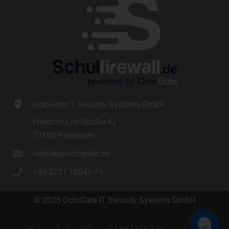
Verarbeitung von personenbezogenen Daten entscheidet.
Sind die Zwecke und Mittel dieser Verarbeitung durch das
Unionsrecht oder das Recht der Mitgliedstaaten
vorgegeben, so kann der Verantwortliche
beziehungsweise können die bestimmten Kriterien seiner
Benennung nach dem Unionsrecht oder dem Recht der
Mitgliedstaaten vorgesehen werden.
h) Auftragsverarbeiter
OctoGate IT Security Systems GmbH
Auftragsverarbeiter ist eine natürliche oder juristische
Person, Behörde, Einrichtung oder andere Stelle, die
Friedrich-List-Straße 42
personenbezogene Daten im Auftrag des
33100 Paderborn
Verantwortlichen verarbeitet.
vertrieb@octogate.de
i) Empfänger
+49 5251 18040-70
Empfänger ist eine natürliche oder juristische Person,
Behörde, Einrichtung oder andere Stelle, der
personenbezogene Daten offengelegt werden,
© 2025 OctoGate IT Security Systems GmbH
unabhängig davon, ob es sich bei ihr um einen Dritten
handelt oder nicht. Behörden, die im Rahmen eines
bestimmten Untersuchungsauftrags nach dem