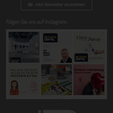
Jetzt Newsletter abonnieren!
oder vorherzusagen.
f) Pseudonymisierung
Folgen Sie uns auf Instagram:
Pseudonymisierung ist die Verarbeitung
personenbezogener Daten in einer Weise, auf welche die
personenbezogenen Daten ohne Hinzuziehung
zusätzlicher Informationen nicht mehr einer spezifischen
betroffenen Person zugeordnet werden können, sofern
diese zusätzlichen Informationen gesondert aufbewahrt
werden und technischen und organisatorischen
Maßnahmen unterliegen, die gewährleisten, dass die
personenbezogenen Daten nicht einer identifizierten oder
identifizierbaren natürlichen Person zugewiesen werden.
g) Verantwortlicher oder für die
Verarbeitung Verantwortlicher
Verantwortlicher oder für die Verarbeitung
Verantwortlicher ist die natürliche oder juristische Person,
Behörde, Einrichtung oder andere Stelle, die allein oder
gemeinsam mit anderen über die Zwecke und Mittel der