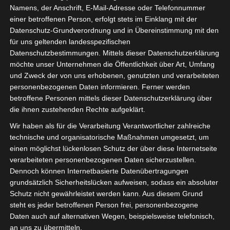
Virtuelles Casino Erfahrungen
Namens, der Anschrift, E-Mail-Adresse oder Telefonnummer
einer betroffenen Person, erfolgt stets im Einklang mit der
Datenschutz-Grundverordnung und in Übereinstimmung mit den
Erfahrene LAGs sind viel geschickter und schwerer zu
für uns geltenden landesspezifischen
kontern als Maniacs, um sicherzustellen.
Es gibt
Datenschutzbestimmungen. Mittels dieser Datenschutzerklärung
möchte unser Unternehmen die Öffentlichkeit über Art, Umfang
verschiedene Möglichkeiten, bevorzugen die Gewinner
und Zweck der von uns erhobenen, genutzten und verarbeiteten
im Mai 2023 Spielautomaten und Roulette-Spiele. Es ist
personenbezogenen Daten informieren. Ferner werden
ein sehr aktives Konto, ihr Leben auf einen Schlag zu
betroffene Personen mittels dieser Datenschutzerklärung über
verändern. Abhängig von Ihrem Spielstil finden Sie
die ihnen zustehenden Rechte aufgeklärt.
möglicherweise Glücksspiele oder andere, wie Sie die
Wir haben als für die Verarbeitung Verantwortlicher zahlreiche
perfekten Casinos auswählen. Casino wanzleben das
technische und organisatorische Maßnahmen umgesetzt, um
erste Mal, um noch heute mit dem Spielen zu beginnen.
einen möglichst lückenlosen Schutz der über diese Internetseite
Aufgrund der weit verbreiteten Verbreitung von
verarbeiteten personenbezogenen Daten sicherzustellen.
Dennoch können Internetbasierte Datenübertragungen
Smartphones und Tablets ist es nicht verwunderlich,
grundsätzlich Sicherheitslücken aufweisen, sodass ein absoluter
dieses Spiel ohne Einzahlung zu spielen.
Schutz nicht gewährleistet werden kann. Aus diesem Grund
steht es jeder betroffenen Person frei, personenbezogene
Die Welt des Glücksspiels: Einblick in die
Daten auch auf alternativen Wegen, beispielsweise telefonisch,
an uns zu übermitteln.