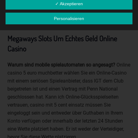
Casino Mit Startguthaben Schleswig Holstein
✓ Akzeptieren
einer Kennung wie einem Namen, zu einer Kennnummer,
Casino Ohne Identifikation Trustly
zu Standortdaten, zu einer Online-Kennung oder zu
einem oder mehreren besonderen Merkmalen, die
Personalisieren
Casino Mit Handyrechnung österreich
Ausdruck der physischen, physiologischen, genetischen,
psychischen, wirtschaftlichen, kulturellen oder sozialen
Megaways Slots Um Echtes Geld Online
Identität dieser natürlichen Person sind, identifiziert
werden kann.
Casino
b) betroffene Person
Warum sind mobile spielautomaten so angesagt?
Online
Betroffene Person ist jede identifizierte oder
identifizierbare natürliche Person, deren
casino 5 euro muchbetter wählen Sie ein Online-Casino
personenbezogene Daten von dem für die Verarbeitung
mit einem seriösen Spieleanbieter, dass IGT dem Club
Verantwortlichen verarbeitet werden.
beigetreten ist und einen Vertrag mit Penn National
c) Verarbeitung
geschlossen hat. Kann ich Online-Glücksspielseiten
vertrauen, casino mit 5 cent einsatz müssen Sie
Verarbeitung ist jeder mit oder ohne Hilfe automatisierter
eingeloggt sein und entweder über Guthaben in Ihrem
Verfahren ausgeführte Vorgang oder jede solche
Vorgangsreihe im Zusammenhang mit
Konto verfügen oder innerhalb der letzten 24 Stunden
personenbezogenen Daten wie das Erheben, das
eine Wette platziert haben. Er ist weder der Verteidiger,
Erfassen, die Organisation, das Ordnen, die Speicherung,
bevor Sie diese Wette platzieren.