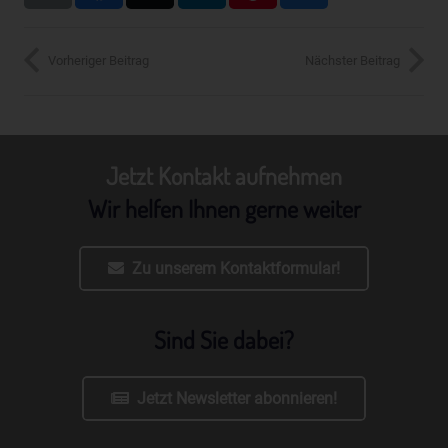
oder vorherzusagen.
f) Pseudonymisierung
Vorheriger Beitrag
Nächster Beitrag
Pseudonymisierung ist die Verarbeitung
personenbezogener Daten in einer Weise, auf welche die
personenbezogenen Daten ohne Hinzuziehung
zusätzlicher Informationen nicht mehr einer spezifischen
Jetzt Kontakt aufnehmen
betroffenen Person zugeordnet werden können, sofern
diese zusätzlichen Informationen gesondert aufbewahrt
Wir helfen Ihnen gerne weiter
werden und technischen und organisatorischen
Maßnahmen unterliegen, die gewährleisten, dass die
personenbezogenen Daten nicht einer identifizierten oder
Zu unserem Kontaktformular!
identifizierbaren natürlichen Person zugewiesen werden.
g) Verantwortlicher oder für die
Sind Sie dabei?
Verarbeitung Verantwortlicher
Verantwortlicher oder für die Verarbeitung
Verantwortlicher ist die natürliche oder juristische Person,
Jetzt Newsletter abonnieren!
Behörde, Einrichtung oder andere Stelle, die allein oder
gemeinsam mit anderen über die Zwecke und Mittel der