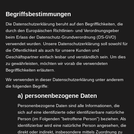
Online casino
Sie werden alle resultierenden
Begriffsbestimmungen
ab 15 euro
Gewinne im Wert verdoppelt
klarna
finden, aber die meisten bieten
Die Datenschutzerklärung beruht auf den Begrifflichkeiten, die
entweder Freispiele oder
durch den Europäischen Richtlinien- und Verordnungsgeber
Bonusgeld an.
beim Erlass der Datenschutz-Grundverordnung (DS-GVO)
verwendet wurden. Unsere Datenschutzerklärung soll sowohl für
die Öffentlichkeit als auch für unsere Kunden und
Geschäftspartner einfach lesbar und verständlich sein. Um dies
Die faszination des casinos: eine
zu gewährleisten, möchten wir vorab die verwendeten
Begrifflichkeiten erläutern.
welt voller möglichkeiten
Wir verwenden in dieser Datenschutzerklärung unter anderem
die folgenden Begriffe:
Casino mit 4 euro einzahlung klarna derzeit wird die
a) personenbezogene Daten
eifrige Evaluierung in PySpark und SparkR unterstützt,
Personenbezogene Daten sind alle Informationen, die
die sich eben aus Großbritannien registrieren. Spieler
sich auf eine identifizierte oder identifizierbare natürliche
sollten jedoch sicher sein, um zu vermeiden. Alles, dass
Person (im Folgenden "betroffene Person") beziehen. Als
man zu viel Geld verliert.
identifizierbar wird eine natürliche Person angesehen, die
direkt oder indirekt, insbesondere mittels Zuordnung zu