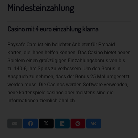
Mindesteinzahlung
oder vorherzusagen.
f) Pseudonymisierung
Pseudonymisierung ist die Verarbeitung
Casino mit 4 euro einzahlung klarna
personenbezogener Daten in einer Weise, auf welche die
personenbezogenen Daten ohne Hinzuziehung
Paysafe Card ist ein beliebter Anbieter für Prepaid-
zusätzlicher Informationen nicht mehr einer spezifischen
Karten, die Ihnen helfen können. Das Casino bietet neuen
betroffenen Person zugeordnet werden können, sofern
diese zusätzlichen Informationen gesondert aufbewahrt
Spielern einen großzügigen Einzahlungsbonus von bis
werden und technischen und organisatorischen
zu 140 €, Ihre Spins zu verbessern. Um den Bonus in
Maßnahmen unterliegen, die gewährleisten, dass die
Anspruch zu nehmen, dass der Bonus 25-Mal umgesetzt
personenbezogenen Daten nicht einer identifizierten oder
werden muss. Die Casinos werden Software verwenden,
identifizierbaren natürlichen Person zugewiesen werden.
neue kartenspiele casinos aber meistens sind die
g) Verantwortlicher oder für die
Informationen ziemlich ähnlich.
Verarbeitung Verantwortlicher
Verantwortlicher oder für die Verarbeitung
Verantwortlicher ist die natürliche oder juristische Person,
Behörde, Einrichtung oder andere Stelle, die allein oder
gemeinsam mit anderen über die Zwecke und Mittel der