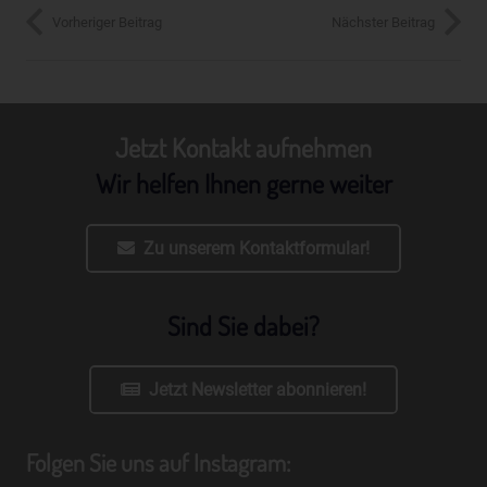
Verarbeitung von personenbezogenen Daten entscheidet.
Vorheriger Beitrag
Nächster Beitrag
Sind die Zwecke und Mittel dieser Verarbeitung durch das
Unionsrecht oder das Recht der Mitgliedstaaten
vorgegeben, so kann der Verantwortliche
beziehungsweise können die bestimmten Kriterien seiner
Benennung nach dem Unionsrecht oder dem Recht der
Jetzt Kontakt aufnehmen
Mitgliedstaaten vorgesehen werden.
Wir helfen Ihnen gerne weiter
h) Auftragsverarbeiter
Auftragsverarbeiter ist eine natürliche oder juristische
Zu unserem Kontaktformular!
Person, Behörde, Einrichtung oder andere Stelle, die
personenbezogene Daten im Auftrag des
Verantwortlichen verarbeitet.
Sind Sie dabei?
i) Empfänger
Empfänger ist eine natürliche oder juristische Person,
Jetzt Newsletter abonnieren!
Behörde, Einrichtung oder andere Stelle, der
personenbezogene Daten offengelegt werden,
unabhängig davon, ob es sich bei ihr um einen Dritten
Folgen Sie uns auf Instagram:
handelt oder nicht. Behörden, die im Rahmen eines
bestimmten Untersuchungsauftrags nach dem