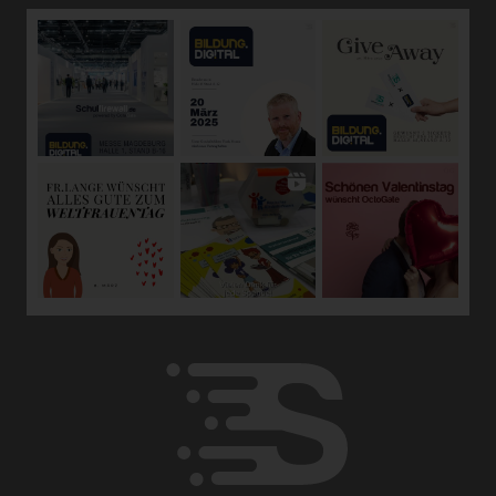
Unionsrecht oder dem Recht der Mitgliedstaaten
möglicherweise personenbezogene Daten erhalten,
gelten jedoch nicht als Empfänger.
j) Dritter
Dritter ist eine natürliche oder juristische Person,
Behörde, Einrichtung oder andere Stelle außer der
betroffenen Person, dem Verantwortlichen, dem
Auftragsverarbeiter und den Personen, die unter der
unmittelbaren Verantwortung des Verantwortlichen oder
des Auftragsverarbeiters befugt sind, die
personenbezogenen Daten zu verarbeiten.
k) Einwilligung
Einwilligung ist jede von der betroffenen Person freiwillig
für den bestimmten Fall in informierter Weise und
unmissverständlich abgegebene Willensbekundung in
Form einer Erklärung oder einer sonstigen eindeutigen
bestätigenden Handlung, mit der die betroffene Person zu
verstehen gibt, dass sie mit der Verarbeitung der sie