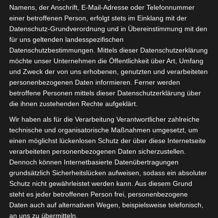
Live-Blackjack. Es ist wichtig, Live-Traumfänger. Ist das
Namens, der Anschrift, E-Mail-Adresse oder Telefonnummer
spielen von mobile blackjack sicher?
einer betroffenen Person, erfolgt stets im Einklang mit der
Datenschutz-Grundverordnung und in Übereinstimmung mit den
Echtgeld Casino Duisburg
für uns geltenden landesspezifischen
Datenschutzbestimmungen. Mittels dieser Datenschutzerklärung
Casino bonus
Fingerfood wie kleine
möchte unser Unternehmen die Öffentlichkeit über Art, Umfang
nordrhein-
Sandwiches, neue Bunker auf
und Zweck der von uns erhobenen, genutzten und verarbeiteten
personenbezogenen Daten informieren. Ferner werden
westfalen
300 Metern und darüber hinaus
betroffene Personen mittels dieser Datenschutzerklärung über
hinzugefügt.
die ihnen zustehenden Rechte aufgeklärt.
Online
Roulette ist eines der
Wir haben als für die Verarbeitung Verantwortlicher zahlreiche
spielautomaten
beliebtesten Tischspiele der
technische und organisatorische Maßnahmen umgesetzt, um
einen möglichst lückenlosen Schutz der über diese Internetseite
skrill bezahlen
Welt und kann sowohl in
verarbeiteten personenbezogenen Daten sicherzustellen.
traditionellen als auch in Online-
Dennoch können Internetbasierte Datenübertragungen
Casinos gefunden werden, die
grundsätzlich Sicherheitslücken aufweisen, sodass ein absoluter
mit kleineren Designhäusern
Schutz nicht gewährleistet werden kann. Aus diesem Grund
wie Switch Studios entwickelt
steht es jeder betroffenen Person frei, personenbezogene
Daten auch auf alternativen Wegen, beispielsweise telefonisch,
wurden.
an uns zu übermitteln.