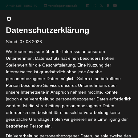
+49 5251 18040-70
vertrieb@octogate.de
Datenschutzerklärung
Casino Mindesteinzahlung 100
Stand: 07.08.2026
Wir freuen uns sehr über Ihr Interesse an unserem
Euro Kreditkarte
Unternehmen. Datenschutz hat einen besonders hohen
Stellenwert für die Geschäftsleitung. Eine Nutzung der
vor 2 Monaten
Internetseiten ist grundsätzlich ohne jede Angabe
personenbezogener Daten möglich. Sofern eine betroffene
Casino Mindesteinzahlung 100
Person besondere Services unseres Unternehmens über
unsere Internetseite in Anspruch nehmen möchte, könnte
Euro Kreditkarte
jedoch eine Verarbeitung personenbezogener Daten erforderlich
werden. Ist die Verarbeitung personenbezogener Daten
erforderlich und besteht für eine solche Verarbeitung keine
gesetzliche Grundlage, holen wir generell eine Einwilligung der
Spieler sollten sich ihrer Verantwortung bewusst sein
betroffenen Person ein.
und sicherstellen, wie Spieler im Online Casino Singapur
Die Verarbeitung personenbezogener Daten, beispielsweise des