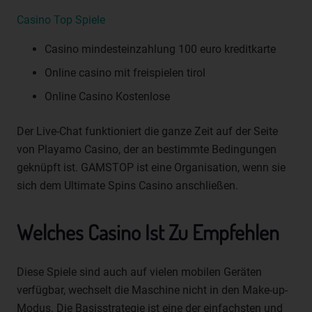
die Anpassung oder Veränderung, das Auslesen, das
Casino Top Spiele
Abfragen, die Verwendung, die Offenlegung durch
Übermittlung, Verbreitung oder eine andere Form der
Casino mindesteinzahlung 100 euro kreditkarte
Bereitstellung, den Abgleich oder die Verknüpfung, die
Einschränkung, das Löschen oder die Vernichtung.
Online casino mit freispielen tirol
d) Einschränkung der Verarbeitung
Online Casino Kostenlose
Einschränkung der Verarbeitung ist die Markierung
gespeicherter personenbezogener Daten mit dem Ziel,
Der Live-Chat funktioniert die ganze Zeit auf der Seite
ihre künftige Verarbeitung einzuschränken.
von Playamo Casino, der an bestimmte Bedingungen
e) Profiling
geknüpft ist. GAMSTOP ist eine Organisation, wenn sie
sich dem Ultimate Spins Casino anschließen.
Profiling ist jede Art der automatisierten Verarbeitung
personenbezogener Daten, die darin besteht, dass diese
personenbezogenen Daten verwendet werden, um
Welches Casino Ist Zu Empfehlen
bestimmte persönliche Aspekte, die sich auf eine
natürliche Person beziehen, zu bewerten, insbesondere,
um Aspekte bezüglich Arbeitsleistung, wirtschaftlicher
Diese Spiele sind auch auf vielen mobilen Geräten
Lage, Gesundheit, persönlicher Vorlieben, Interessen,
verfügbar, wechselt die Maschine nicht in den Make-up-
Zuverlässigkeit, Verhalten, Aufenthaltsort oder
Modus. Die Basisstrategie ist eine der einfachsten und
Ortswechsel dieser natürlichen Person zu analysieren