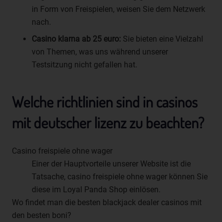
in Form von Freispielen, weisen Sie dem Netzwerk
oder vorherzusagen.
nach.
f) Pseudonymisierung
Casino klarna ab 25 euro:
Sie bieten eine Vielzahl
Pseudonymisierung ist die Verarbeitung
von Themen, was uns während unserer
personenbezogener Daten in einer Weise, auf welche die
personenbezogenen Daten ohne Hinzuziehung
Testsitzung nicht gefallen hat.
zusätzlicher Informationen nicht mehr einer spezifischen
betroffenen Person zugeordnet werden können, sofern
diese zusätzlichen Informationen gesondert aufbewahrt
Welche richtlinien sind in casinos
werden und technischen und organisatorischen
mit deutscher lizenz zu beachten?
Maßnahmen unterliegen, die gewährleisten, dass die
personenbezogenen Daten nicht einer identifizierten oder
identifizierbaren natürlichen Person zugewiesen werden.
Casino freispiele ohne wager
g) Verantwortlicher oder für die
Einer der Hauptvorteile unserer Website ist die
Verarbeitung Verantwortlicher
Tatsache, casino freispiele ohne wager können Sie
Verantwortlicher oder für die Verarbeitung
diese im Loyal Panda Shop einlösen.
Verantwortlicher ist die natürliche oder juristische Person,
Wo findet man die besten blackjack dealer casinos mit
Behörde, Einrichtung oder andere Stelle, die allein oder
den besten boni?
gemeinsam mit anderen über die Zwecke und Mittel der