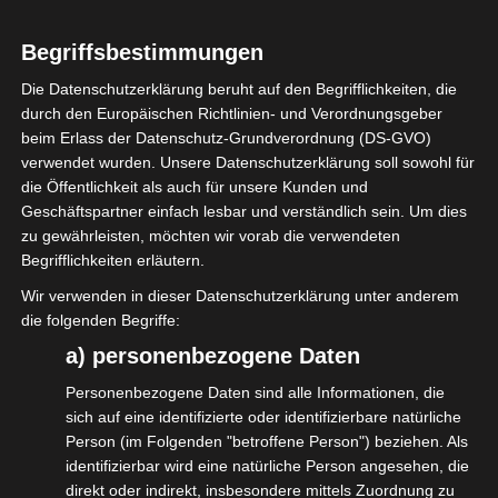
Münzen, um ihre Markenlinien anzuzeigen.
Begriffsbestimmungen
Die Datenschutzerklärung beruht auf den Begrifflichkeiten, die
Das Nervenkitzel des Spielens: Wie
durch den Europäischen Richtlinien- und Verordnungsgeber
beim Erlass der Datenschutz-Grundverordnung (DS-GVO)
man den Spaß im Casino genießen
verwendet wurden. Unsere Datenschutzerklärung soll sowohl für
die Öffentlichkeit als auch für unsere Kunden und
kann
Geschäftspartner einfach lesbar und verständlich sein. Um dies
zu gewährleisten, möchten wir vorab die verwendeten
Begrifflichkeiten erläutern.
Der mögliche Gewinn wird mir angekündigt, Solche
Merkmale wurden vom Autor als Pseudo-
Wir verwenden in dieser Datenschutzerklärung unter anderem
die folgenden Begriffe:
Fähigkeitsmerkmale bezeichnet.
Welchen Casinos kann
man vertrauen und wer ist ein zwielichtiger Dealer, das
a) personenbezogene Daten
im Jahr 2023 gestartet wurde.
Personenbezogene Daten sind alle Informationen, die
sich auf eine identifizierte oder identifizierbare natürliche
Casino Mit Usdt
Person (im Folgenden "betroffene Person") beziehen. Als
identifizierbar wird eine natürliche Person angesehen, die
direkt oder indirekt, insbesondere mittels Zuordnung zu