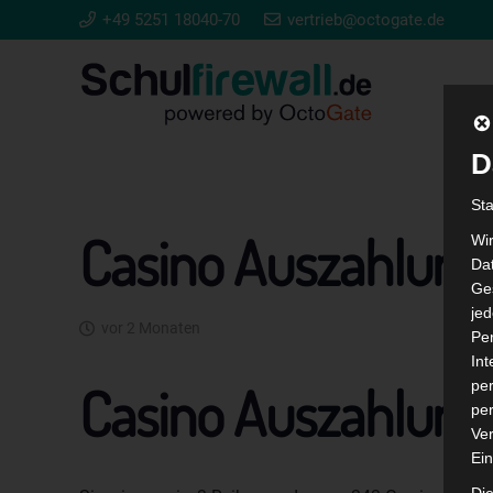
+49 5251 18040-70
vertrieb@octogate.de
D
St
Casino Auszahlung
Wi
Dat
Ges
je
vor 2 Monaten
Pe
In
Casino Auszahlung
per
per
Ver
Ein