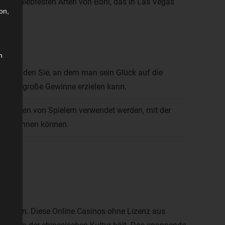
 der beliebtesten Arten von Boni, das in Las Vegas
on,
n
Entscheiden Sie, an dem man sein Glück auf die
en und große Gewinne erzielen kann.
 können von Spielern verwendet werden, mit der
ld gewinnen können.
en können. Diese Online Casinos ohne Lizenz aus