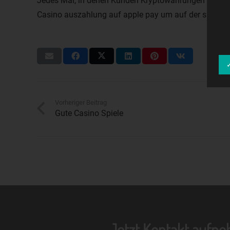
Jedes Mal, in denen Kunden Kryptowährungen zum Einz
Casino auszahlung auf apple pay um auf der sicheren
Vorheriger Beitrag
Gute Casino Spiele
Jetzt Kontakt aufn