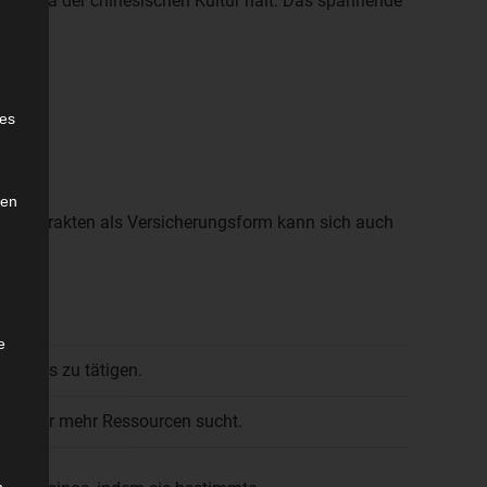
e Thema der chinesischen Kultur hält. Das spannende
e
ies
den
rktkontrakten als Versicherungsform kann sich auch
e
e-Sites zu tätigen.
er immer mehr Ressourcen sucht.