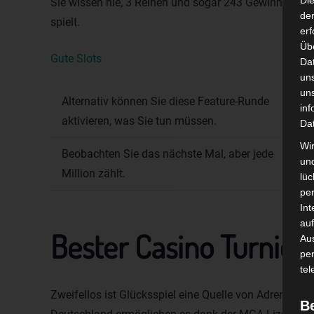
Di
Sie wissen nie, 3 Reihen und sogar 243 Gewinnmöglichk
der
spielt.
erf
Üb
Gute Slots
Da
un
un
Alternativ können Sie diese Feature-Runde
Es 
inf
aktivieren, was Sie tun müssen.
ein
Da
Wir
Beobachten Sie das nächste Mal, aber jede
Bei
un
Million zählt.
be
lüc
pe
Int
auf
Bester Casino Turnier 
Aus
pe
tel
Zweifellos ist Glücksspiel eine Quelle von Adrenalin
B