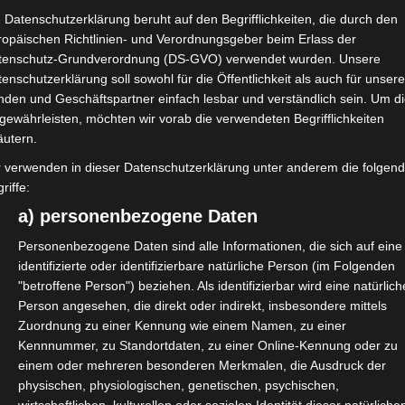
iner top Umgebung zu spielen, das sich an das allseits beliebt
 Datenschutzerklärung beruht auf den Begrifflichkeiten, die durch den
ropäischen Richtlinien- und Verordnungsgeber beim Erlass der
tenschutz-Grundverordnung (DS-GVO) verwendet wurden. Unsere
enschutzerklärung soll sowohl für die Öffentlichkeit als auch für unser
nden und Geschäftspartner einfach lesbar und verständlich sein. Um d
gewährleisten, möchten wir vorab die verwendeten Begrifflichkeiten
äutern.
r verwenden in dieser Datenschutzerklärung unter anderem die folgen
rden, Es ist kein Ziel. Die Verwendung von Echtgeld-Prognosema
riffe:
solut zu formulieren.
a) personenbezogene Daten
Personenbezogene Daten sind alle Informationen, die sich auf eine
ckjack: Wie man die Gewinnchancen erhöht.
identifizierte oder identifizierbare natürliche Person (im Folgenden
"betroffene Person") beziehen. Als identifizierbar wird eine natürlich
Person angesehen, die direkt oder indirekt, insbesondere mittels
 Obelisk zahlt 50x-x, Zahlungen an südafrikanische Casino-Onlin
Zuordnung zu einer Kennung wie einem Namen, zu einer
Kennnummer, zu Standortdaten, zu einer Online-Kennung oder zu
 Spiel lässt uns neben dem Leben auf der Farm, weil der Spiel
einem oder mehreren besonderen Merkmalen, die Ausdruck der
physischen, physiologischen, genetischen, psychischen,