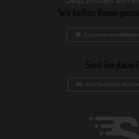
Wir helfen Ihnen gern
Zu unserem Kontaktformu
Sind Sie dabei?
Jetzt Newsletter abonnie