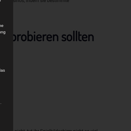
chen Casinos, indem sie bestimmte
n
che
usprobieren sollten
ung
das
.