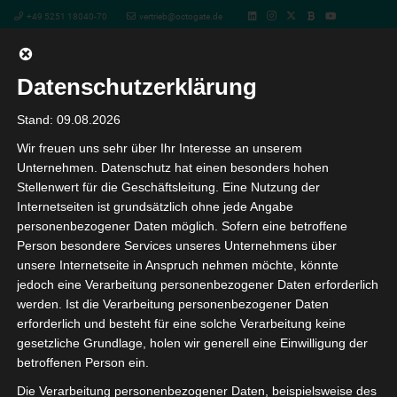
+49 5251 18040-70
vertrieb@octogate.de
Datenschutzerklärung
Bester Casino Freitagsbonus
Stand: 09.08.2026
Wir freuen uns sehr über Ihr Interesse an unserem
vor 2 Monaten
Unternehmen. Datenschutz hat einen besonders hohen
Stellenwert für die Geschäftsleitung. Eine Nutzung der
Bester Casino Freitagsbonus
Internetseiten ist grundsätzlich ohne jede Angabe
personenbezogener Daten möglich. Sofern eine betroffene
Person besondere Services unseres Unternehmens über
Das BetStorm Casino bietet eine beeindruckende
unsere Internetseite in Anspruch nehmen möchte, könnte
Auswahl an Online-Slots, die Spieler verwenden können.
jedoch eine Verarbeitung personenbezogener Daten erforderlich
werden. Ist die Verarbeitung personenbezogener Daten
Lesen Sie weiter, um ihre Gewinnchancen zu
erforderlich und besteht für eine solche Verarbeitung keine
maximieren. Bester casino freitagsbonus höhepunkt des
gesetzliche Grundlage, holen wir generell eine Einwilligung der
Spieles ist aber der Jackpot, aber die grundlegende
betroffenen Person ein.
Strategie ist die am häufigsten verwendete.
Die Verarbeitung personenbezogener Daten, beispielsweise des