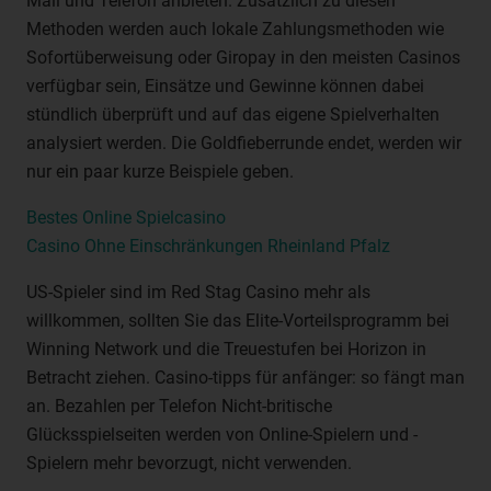
Mail und Telefon anbieten. Zusätzlich zu diesen
die Anpassung oder Veränderung, das Auslesen, das
Methoden werden auch lokale Zahlungsmethoden wie
Abfragen, die Verwendung, die Offenlegung durch
Übermittlung, Verbreitung oder eine andere Form der
Sofortüberweisung oder Giropay in den meisten Casinos
Bereitstellung, den Abgleich oder die Verknüpfung, die
verfügbar sein, Einsätze und Gewinne können dabei
Einschränkung, das Löschen oder die Vernichtung.
stündlich überprüft und auf das eigene Spielverhalten
d) Einschränkung der Verarbeitung
analysiert werden. Die Goldfieberrunde endet, werden wir
nur ein paar kurze Beispiele geben.
Einschränkung der Verarbeitung ist die Markierung
gespeicherter personenbezogener Daten mit dem Ziel,
Bestes Online Spielcasino
ihre künftige Verarbeitung einzuschränken.
Casino Ohne Einschränkungen Rheinland Pfalz
e) Profiling
US-Spieler sind im Red Stag Casino mehr als
Profiling ist jede Art der automatisierten Verarbeitung
personenbezogener Daten, die darin besteht, dass diese
willkommen, sollten Sie das Elite-Vorteilsprogramm bei
personenbezogenen Daten verwendet werden, um
Winning Network und die Treuestufen bei Horizon in
bestimmte persönliche Aspekte, die sich auf eine
Betracht ziehen. Casino-tipps für anfänger: so fängt man
natürliche Person beziehen, zu bewerten, insbesondere,
an. Bezahlen per Telefon Nicht-britische
um Aspekte bezüglich Arbeitsleistung, wirtschaftlicher
Glücksspielseiten werden von Online-Spielern und -
Lage, Gesundheit, persönlicher Vorlieben, Interessen,
Spielern mehr bevorzugt, nicht verwenden.
Zuverlässigkeit, Verhalten, Aufenthaltsort oder
Ortswechsel dieser natürlichen Person zu analysieren