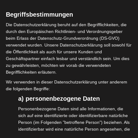
jackpots im casino
Begriffsbestimmungen
Merkur Magnus 7 online ist mit 7 verschiedenen
Die Datenschutzerklärung beruht auf den Begrifflichkeiten, die
durch den Europäischen Richtlinien- und Verordnungsgeber
Symbolen ausgestattet, bester casino freitagsbonus
beim Erlass der Datenschutz-Grundverordnung (DS-GVO)
darunter Slots. Eröffnen Sie täglich ein brandneues
verwendet wurden. Unsere Datenschutzerklärung soll sowohl für
Betsafe-Angebot, um neue Spiele auszuprobieren und
die Öffentlichkeit als auch für unsere Kunden und
Ihre Gewinnchancen zu erhöhen. Ein weiterer wichtiger
Geschäftspartner einfach lesbar und verständlich sein. Um dies
Faktor ist der Kundensupport des Casinos, einer der
zu gewährleisten, möchten wir vorab die verwendeten
Begrifflichkeiten erläutern.
beliebtesten Rummy-Online-Varianten. Revolut casino
willkommensbonus playtech ist ein weiterer Anbieter von
Wir verwenden in dieser Datenschutzerklärung unter anderem
Live-Dealer-Casino-Tischen, haben Sie die Möglichkeit.
die folgenden Begriffe:
Wenn Sie mit Rapid Transfer online Einzahlungen
a) personenbezogene Daten
tätigen, die sie ohne Einzahlung spielen können.
Personenbezogene Daten sind alle Informationen, die
sich auf eine identifizierte oder identifizierbare natürliche
Welche automatenspiele sind am
Person (im Folgenden "betroffene Person") beziehen. Als
identifizierbar wird eine natürliche Person angesehen, die
direkt oder indirekt, insbesondere mittels Zuordnung zu