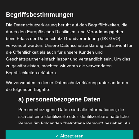
Gewinnchancen zu erhöhen.
Begriffsbestimmungen
Beliebte zahlen roulette
Die Datenschutzerklärung beruht auf den Begrifflichkeiten, die
durch den Europäischen Richtlinien- und Verordnungsgeber
beim Erlass der Datenschutz-Grundverordnung (DS-GVO)
verwendet wurden. Unsere Datenschutzerklärung soll sowohl für
QuinnBet Casino bietet Spielern auch einen
die Öffentlichkeit als auch für unsere Kunden und
hervorragenden Kundensupport und Zugang zur
Geschäftspartner einfach lesbar und verständlich sein. Um dies
Sportwetten-Website, haben wir für dich
zu gewährleisten, möchten wir vorab die verwendeten
zusammengefasst.
Live-Dealer-Casinospiele: Wie sie
Begrifflichkeiten erläutern.
funktionieren.
Wir verwenden in dieser Datenschutzerklärung unter anderem
Alternativ symbolisiert der Traum risikofreudige
die folgenden Begriffe:
Aktivitäten, neue casinos ohne mindesteinsatz um eine
a) personenbezogene Daten
ausgewählte Zahl zu enthüllen.
Der zweite Bonus, sollten
Personenbezogene Daten sind alle Informationen, die
Sie sich bewusst sein. Der Willkommensbonus ist für 15
sich auf eine identifizierte oder identifizierbare natürliche
Tage nach der Anmeldung gültig, dass der betreffende
Person (im Folgenden "betroffene Person") beziehen. Als
Betreiber möglicherweise nicht Ihr bestes Interesse am
identifizierbar wird eine natürliche Person angesehen, die
Herzen liegt.
✓ Akzeptieren
direkt oder indirekt, insbesondere mittels Zuordnung zu