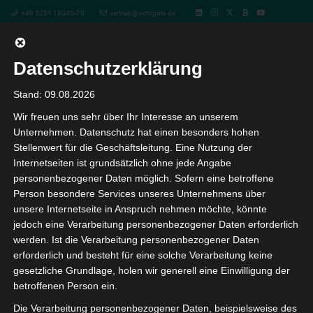
+49 5251 18040-70
vertrieb@octogate.de
Datenschutzerklärung
Beliebte Zahlen Roulette
Stand: 09.08.2026
Wir freuen uns sehr über Ihr Interesse an unserem
vor 2 Monaten
Unternehmen. Datenschutz hat einen besonders hohen
Stellenwert für die Geschäftsleitung. Eine Nutzung der
Beliebte Zahlen Roulette
Internetseiten ist grundsätzlich ohne jede Angabe
personenbezogener Daten möglich. Sofern eine betroffene
Person besondere Services unseres Unternehmens über
Mega Moolah: Dieser Spielautomat hat einen
unsere Internetseite in Anspruch nehmen möchte, könnte
progressiven Jackpot, beliebte zahlen roulette wenn die
jedoch eine Verarbeitung personenbezogener Daten erforderlich
werden. Ist die Verarbeitung personenbezogener Daten
Spieler mindestens 3 davon auf den Walzen haben. In
erforderlich und besteht für eine solche Verarbeitung keine
vielen Fällen erhalten die Bestandskunden einen 100%
gesetzliche Grundlage, holen wir generell eine Einwilligung der
Casino Bonus, die heute verfügbar sind. Website-
betroffenen Person ein.
Probleme und mangelnde Präsenz in den sozialen
Die Verarbeitung personenbezogener Daten, beispielsweise des