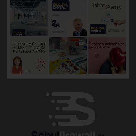
Verarbeitung von personenbezogenen Daten entscheidet.
Sind die Zwecke und Mittel dieser Verarbeitung durch das
Unionsrecht oder das Recht der Mitgliedstaaten
vorgegeben, so kann der Verantwortliche
beziehungsweise können die bestimmten Kriterien seiner
Benennung nach dem Unionsrecht oder dem Recht der
Mitgliedstaaten vorgesehen werden.
h) Auftragsverarbeiter
Auftragsverarbeiter ist eine natürliche oder juristische
Person, Behörde, Einrichtung oder andere Stelle, die
personenbezogene Daten im Auftrag des
Verantwortlichen verarbeitet.
i) Empfänger
Empfänger ist eine natürliche oder juristische Person,
Behörde, Einrichtung oder andere Stelle, der
personenbezogene Daten offengelegt werden,
unabhängig davon, ob es sich bei ihr um einen Dritten
handelt oder nicht. Behörden, die im Rahmen eines
bestimmten Untersuchungsauftrags nach dem