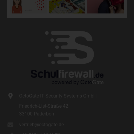
Verarbeitung von personenbezogenen Daten entscheidet.
Sind die Zwecke und Mittel dieser Verarbeitung durch das
Unionsrecht oder das Recht der Mitgliedstaaten
vorgegeben, so kann der Verantwortliche
beziehungsweise können die bestimmten Kriterien seiner
Benennung nach dem Unionsrecht oder dem Recht der
Mitgliedstaaten vorgesehen werden.
h) Auftragsverarbeiter
Auftragsverarbeiter ist eine natürliche oder juristische
Person, Behörde, Einrichtung oder andere Stelle, die
personenbezogene Daten im Auftrag des
Verantwortlichen verarbeitet.
i) Empfänger
OctoGate IT Security Systems GmbH
Empfänger ist eine natürliche oder juristische Person,
Friedrich-List-Straße 42
Behörde, Einrichtung oder andere Stelle, der
33100 Paderborn
personenbezogene Daten offengelegt werden,
unabhängig davon, ob es sich bei ihr um einen Dritten
vertrieb@octogate.de
handelt oder nicht. Behörden, die im Rahmen eines
bestimmten Untersuchungsauftrags nach dem