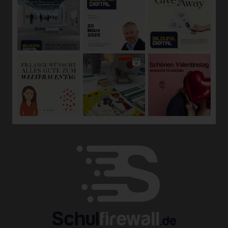
Unionsrecht oder dem Recht der Mitgliedstaaten
möglicherweise personenbezogene Daten erhalten,
gelten jedoch nicht als Empfänger.
j) Dritter
Dritter ist eine natürliche oder juristische Person,
Behörde, Einrichtung oder andere Stelle außer der
betroffenen Person, dem Verantwortlichen, dem
Auftragsverarbeiter und den Personen, die unter der
unmittelbaren Verantwortung des Verantwortlichen oder
des Auftragsverarbeiters befugt sind, die
personenbezogenen Daten zu verarbeiten.
k) Einwilligung
Einwilligung ist jede von der betroffenen Person freiwillig
für den bestimmten Fall in informierter Weise und
unmissverständlich abgegebene Willensbekundung in
Form einer Erklärung oder einer sonstigen eindeutigen
bestätigenden Handlung, mit der die betroffene Person zu
verstehen gibt, dass sie mit der Verarbeitung der sie