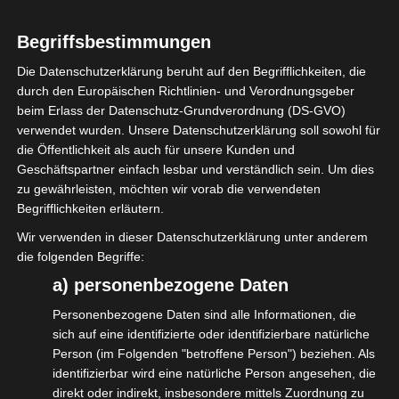
Guest Voucher Modul – für sicheren und
kontrollierten Gastzugang
Begriffsbestimmungen
Mit unserer Komplettlösung sorgen wir für die digitale
Die Datenschutzerklärung beruht auf den Begrifflichkeiten, die
durch den Europäischen Richtlinien- und Verordnungsgeber
Sicherheit der Schüler, Lehrer sowie des gesamten
beim Erlass der Datenschutz-Grundverordnung (DS-GVO)
Schulnetzwerkes.
verwendet wurden. Unsere Datenschutzerklärung soll sowohl für
die Öffentlichkeit als auch für unsere Kunden und
Eine umfassende Erklärung von WLAN und
Geschäftspartner einfach lesbar und verständlich sein. Um dies
Netzwerkstruktur an Ihrer Schule bietet unser OctoGate
zu gewährleisten, möchten wir vorab die verwendeten
Begrifflichkeiten erläutern.
in der Praxis Whitepaper
Der Einsatz einer WLAN Lösung
Wir verwenden in dieser Datenschutzerklärung unter anderem
die folgenden Begriffe:
a) personenbezogene Daten
Personenbezogene Daten sind alle Informationen, die
sich auf eine identifizierte oder identifizierbare natürliche
Person (im Folgenden "betroffene Person") beziehen. Als
identifizierbar wird eine natürliche Person angesehen, die
direkt oder indirekt, insbesondere mittels Zuordnung zu