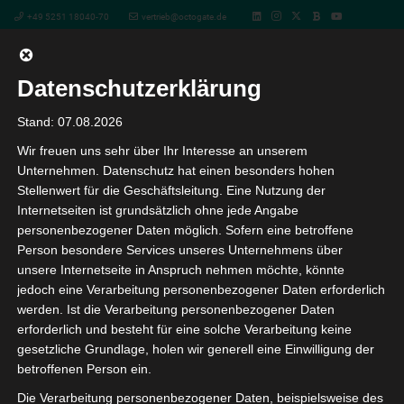
+49 5251 18040-70
vertrieb@octogate.de
Datenschutzerklärung
WLAN
Stand: 07.08.2026
an Ihrer Schule
Wir freuen uns sehr über Ihr Interesse an unserem
Unternehmen. Datenschutz hat einen besonders hohen
Stellenwert für die Geschäftsleitung. Eine Nutzung der
Die neuen Möglichkeiten der kabellosen Internetnutzung
Internetseiten ist grundsätzlich ohne jede Angabe
– WLAN – bieten den Schulen viele Chancen, bringen
personenbezogener Daten möglich. Sofern eine betroffene
Person besondere Services unseres Unternehmens über
aber auch Risiken mit sich: Ablenkung vom Unterricht –
unsere Internetseite in Anspruch nehmen möchte, könnte
Cybermobbing – jugendgefährdende Inhalte oder
jedoch eine Verarbeitung personenbezogener Daten erforderlich
Virenbefall der Schulrechner und Server. Umso wichtiger
werden. Ist die Verarbeitung personenbezogener Daten
ist es, den Schülern einen verantwortungsvollen und
erforderlich und besteht für eine solche Verarbeitung keine
bewussten Umgang mit den Medien zu vermitteln. Eine
gesetzliche Grundlage, holen wir generell eine Einwilligung der
sichere IT-Netzwerkumgebung ist somit eine
betroffenen Person ein.
Grundvoraussetzung für den digitalen Alltag an der
Die Verarbeitung personenbezogener Daten, beispielsweise des