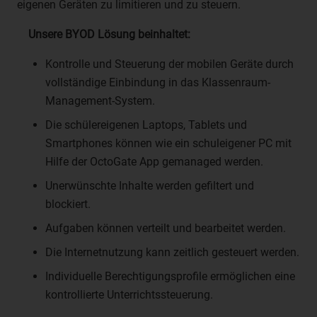
eigenen Geräten zu limitieren und zu steuern.
oder vorherzusagen.
f) Pseudonymisierung
Unsere BYOD Lösung beinhaltet:
Pseudonymisierung ist die Verarbeitung
Kontrolle und Steuerung der mobilen Geräte durch
personenbezogener Daten in einer Weise, auf welche die
vollständige Einbindung in das Klassenraum-
personenbezogenen Daten ohne Hinzuziehung
Management-System.
zusätzlicher Informationen nicht mehr einer spezifischen
betroffenen Person zugeordnet werden können, sofern
Die schülereigenen Laptops, Tablets und
diese zusätzlichen Informationen gesondert aufbewahrt
Smartphones können wie ein schuleigener PC mit
werden und technischen und organisatorischen
Hilfe der OctoGate App gemanaged werden.
Maßnahmen unterliegen, die gewährleisten, dass die
personenbezogenen Daten nicht einer identifizierten oder
Unerwünschte Inhalte werden gefiltert und
identifizierbaren natürlichen Person zugewiesen werden.
blockiert.
g) Verantwortlicher oder für die
Aufgaben können verteilt und bearbeitet werden.
Verarbeitung Verantwortlicher
Die Internetnutzung kann zeitlich gesteuert werden.
Verantwortlicher oder für die Verarbeitung
Individuelle Berechtigungsprofile ermöglichen eine
Verantwortlicher ist die natürliche oder juristische Person,
Behörde, Einrichtung oder andere Stelle, die allein oder
kontrollierte Unterrichtssteuerung.
gemeinsam mit anderen über die Zwecke und Mittel der