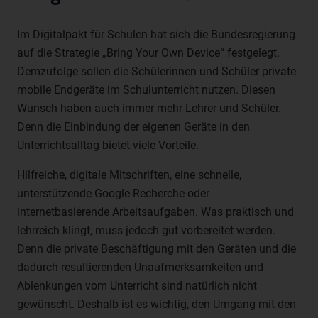
die Anpassung oder Veränderung, das Auslesen, das
Abfragen, die Verwendung, die Offenlegung durch
Im Digitalpakt für Schulen hat sich die Bundesregierung
Übermittlung, Verbreitung oder eine andere Form der
Bereitstellung, den Abgleich oder die Verknüpfung, die
auf die Strategie „Bring Your Own Device“ festgelegt.
Einschränkung, das Löschen oder die Vernichtung.
Demzufolge sollen die Schülerinnen und Schüler private
d) Einschränkung der Verarbeitung
mobile Endgeräte im Schulunterricht nutzen. Diesen
Wunsch haben auch immer mehr Lehrer und Schüler.
Einschränkung der Verarbeitung ist die Markierung
Denn die Einbindung der eigenen Geräte in den
gespeicherter personenbezogener Daten mit dem Ziel,
ihre künftige Verarbeitung einzuschränken.
Unterrichtsalltag bietet viele Vorteile.
e) Profiling
Hilfreiche, digitale Mitschriften, eine schnelle,
Profiling ist jede Art der automatisierten Verarbeitung
unterstützende Google-Recherche oder
personenbezogener Daten, die darin besteht, dass diese
internetbasierende Arbeitsaufgaben. Was praktisch und
personenbezogenen Daten verwendet werden, um
lehrreich klingt, muss jedoch gut vorbereitet werden.
bestimmte persönliche Aspekte, die sich auf eine
Denn die private Beschäftigung mit den Geräten und die
natürliche Person beziehen, zu bewerten, insbesondere,
dadurch resultierenden Unaufmerksamkeiten und
um Aspekte bezüglich Arbeitsleistung, wirtschaftlicher
Lage, Gesundheit, persönlicher Vorlieben, Interessen,
Ablenkungen vom Unterricht sind natürlich nicht
Zuverlässigkeit, Verhalten, Aufenthaltsort oder
gewünscht. Deshalb ist es wichtig, den Umgang mit den
Ortswechsel dieser natürlichen Person zu analysieren