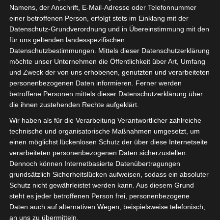
Schule.
Namens, der Anschrift, E-Mail-Adresse oder Telefonnummer
einer betroffenen Person, erfolgt stets im Einklang mit der
OctoGate liefert mit seiner UTM Firewall und den
Datenschutz-Grundverordnung und in Übereinstimmung mit den
dazugehörigen WLAN Access Points alle notwendigen
für uns geltenden landesspezifischen
Datenschutzbestimmungen. Mittels dieser Datenschutzerklärung
Voraussetzungen für eine sichere Schul-
möchte unser Unternehmen die Öffentlichkeit über Art, Umfang
Netzwerkinfrastruktur, inklusive einer flächendeckenden
und Zweck der von uns erhobenen, genutzten und verarbeiteten
WLAN-Ausstattung.
personenbezogenen Daten informieren. Ferner werden
betroffene Personen mittels dieser Datenschutzerklärung über
Spam- und Virenschutz
die ihnen zustehenden Rechte aufgeklärt.
Jugendschutz durch Inhaltsfilterung
Wir haben als für die Verarbeitung Verantwortlicher zahlreiche
technische und organisatorische Maßnahmen umgesetzt, um
Schnittstellen zu pädagogischen Oberflächen
einen möglichst lückenlosen Schutz der über diese Internetseite
(paedML® Windows, snv®, Securon for Schools
verarbeiteten personenbezogenen Daten sicherzustellen.
von Fujitsu, NetMan for Schools von H+H
Dennoch können Internetbasierte Datenübertragungen
Software)
grundsätzlich Sicherheitslücken aufweisen, sodass ein absoluter
Schutz nicht gewährleistet werden kann. Aus diesem Grund
WLAN Access Points – inkl. Controller
steht es jeder betroffenen Person frei, personenbezogene
Management und Steuerung mobiler Geräte
Daten auch auf alternativen Wegen, beispielsweise telefonisch,
an uns zu übermitteln.